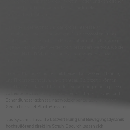
spannenden Gespräche, die konkreten Fragen und den offenen
Austausch rund um moderne Messtechnik in der
Orthopädieschuhtechnik.
Besonders gefreut hat uns das große Interesse an
PlantaPress
, unserem innovativen Druckmesssystem für die
Analyse direkt im Schuh. Die Messe hat einmal mehr gezeigt:
Digitale Technologien werden dort besonders wertvoll, wo sie
handwerkliche Erfahrung nicht ersetzen, sondern sinnvoll
ergänzen.
In der Orthopädieschuhtechnik bleiben Fachwissen, Erfahrung
und Fingerspitzengefühl unverzichtbar. Gleichzeitig können
objektive Messdaten dabei helfen, Versorgungen noch präziser
zu beurteilen, Belastungssituationen sichtbar zu machen und
Behandlungsergebnisse nachvollziehbar zu dokumentieren.
Genau hier setzt PlantaPress an.
Das System erfasst die
Lastverteilung und Bewegungsdynamik
hochauflösend direkt im Schuh
. Dadurch lassen sich