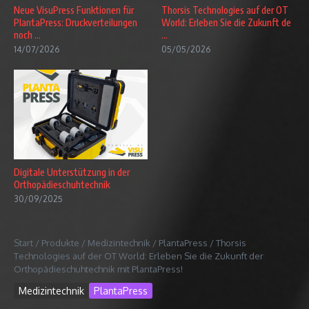
Neue VisuPress Funktionen für
Thorsis Technologies auf der OT
PlantaPress: Druckverteilungen
World: Erleben Sie die Zukunft de
noch ...
...
14/07/2026
05/05/2026
Digitale Unterstützung in der
Orthopädieschuhtechnik
30/09/2025
Start
/
Produkte
/
Medizintechnik
/
PlantaPress
/
Thorsis
Technologies auf der OT World: Erleben Sie die Zukunft der
Orthopädieschuhtechnik mit PlantaPress!
Medizintechnik
PlantaPress