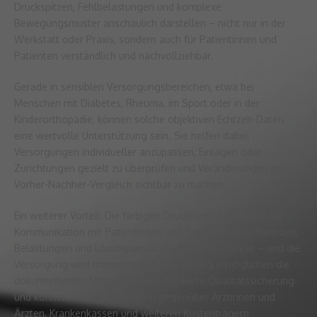
Druckspitzen, Fehlbelastungen und komplexe
Bewegungsmuster anschaulich darstellen – nicht nur in der
Werkstatt oder Praxis, sondern auch für Patientinnen und
Patienten verständlich und nachvollziehbar.
Gerade in sensiblen Versorgungsbereichen, etwa bei
Menschen mit Diabetes, Rheuma, im Sport oder in der
Kinderorthopädie, können solche objektiven Echtzeit-Daten
eine wertvolle Unterstützung sein. Sie helfen dabei,
Versorgungen individueller anzupassen, Einlagen oder
Zurichtungen gezielt zu überprüfen und Veränderungen im
Vorher-Nachher-Vergleich sichtbar zu machen.
Ein weiterer Vorteil: Die farbigen Druckbilder erleichtern die
Kommunikation mit Patientinnen und Patienten. Beschwerden,
Belastungen und Lösungsansätze werden greifbarer – und die
Versorgung wird transparenter. Gleichzeitig ermöglichen die
dokumentierten Messdaten eine fundierte Qualitätssicherung
und können die Argumentation gegenüber Ärztinnen und
Ärzten, Krankenkassen und weiteren Kostenträgern