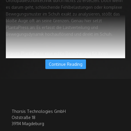
Orthopädieschuhtechnik durch nichts zu ersetzen. Doch wenn
es darum geht, schleichende Fehlbelastungen oder komplexe
Bewegungsmuster im Schuh exakt zu analysieren, stößt das
bloße Auge oft an seine Grenzen. Genau hier setzt
PlantaPress an: Es erfasst die Lastverteilung und
Bewegungsdynamik hochauflösend und direkt im Schuh.
Warum PlantaPress eine echte Bereicherung für Ihren
Praxisalltag ist:
Continue Reading
Präzision, die man sehen kann:
Ob in der
Diabetikerversorgung zur frühzeitigen Vermeidung von
Druckspitzen, bei Rheumapatienten, in der Sport- oder
Kinderversorgung – das System liefert Ihnen objektive
Echtzeit-Daten für eine noch individuellere und
passgenauere Versorgung.
Thorsis Technologies GmbH
Transparente Patientenkommunikation:
Farbige, leicht
Oststraße 18
verständliche Druckbilder machen Beschwerden und
39114 Magdeburg
Lösungsansätze greifbar. Das stärkt das Vertrauen und die