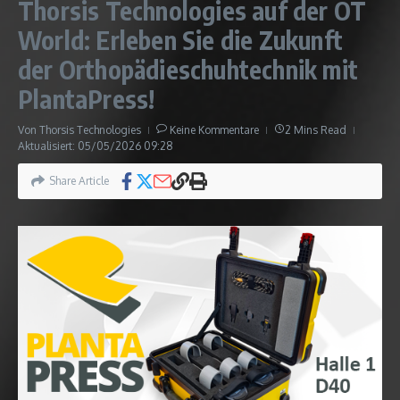
Thorsis Technologies auf der OT
World: Erleben Sie die Zukunft
der Orthopädieschuhtechnik mit
PlantaPress!
Von
Thorsis Technologies
Keine Kommentare
2 Mins Read
Aktualisiert: 05/05/2026
09:28
Share Article