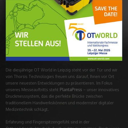
Die diesjährige OT World in Leipzig steht vor der Tür und wir
von Thorsis Technologies freuen uns darauf, Ihnen vor Ort
unsere neuesten Entwicklungen zu präsentieren. Im Fokus
unseres Messeauftritts steht
PlantaPress
– unser innovatives
Druckmesssystem, das die perfekte Brücke zwischen
traditionellem Handwerkskönnen und modernster digitaler
Medizintechnik schlägt.
Erfahrung und Fingerspitzengefühl sind in der